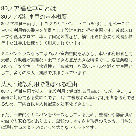
80ノア福祉車両とは
80ノア福祉車両の基本概要
80ノア福祉車両は、トヨタのミニバン「ノア（80系）」をベースに、
車いす利用者の乗車を前提として設計された福祉車両です。後部スロ
ープや低床フロア、車いす固定装置など、福祉用途に必要な装備が標
準または専用仕様として用意されています。
ミニバンクラスならではの広い室内空間を活かし、車いす利用者と同
乗者、介助者が無理なく乗車できる点が大きな特徴です。送迎業務に
おいて「安全性」「快適性」「積載力」を高いレベルで満たす車両と
して、多くの法人・施設で採用されています。
法人・施設利用で選ばれる理由
80ノア福祉車両が法人・施設利用で選ばれる理由の一つが、車いす2
基積に対応できる柔軟性です。1台で複数名の車いす利用者を送迎でき
るため、車両台数や人員配置を効率化できます。
また、一般的なミニバンをベースとしているため、整備性や部品供給
の面でも安心感があります。運転のしやすさや視界の良さも、日常的
に運転するスタッフにとって大きなメリットです。