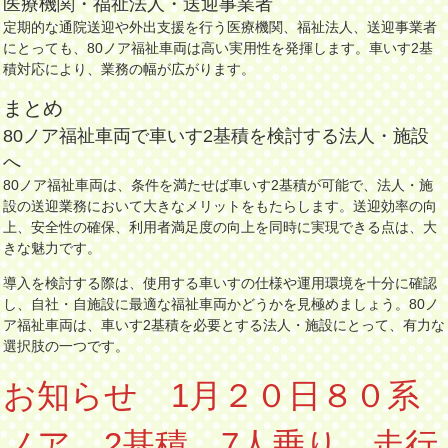
医療機関・福祉法人・送迎事業者
定期的な通院送迎や外出支援を行う医療機関、福祉法人、送迎事業者
にとっても、80ノア福祉車両は高い実用性を発揮します。車いす2基
積対応により、業務の幅が広がります。
まとめ
80ノア福祉車両で車いす2基積を検討する法人・施設
へ
80ノア福祉車両は、条件を満たせば車いす2基積が可能で、法人・施
設の送迎業務において大きなメリットをもたらします。送迎効率の向
上、安全性の確保、利用者満足度の向上を同時に実現できる点は、大
きな魅力です。
導入を検討する際は、使用する車いすの仕様や運用環境を十分に確認
し、自社・自施設に最適な福祉車両かどうかを見極めましょう。80ノ
ア福祉車両は、車いす2基積を必要とする法人・施設にとって、有力な
選択肢の一つです。
お知らせ 1月２０日８０系
ノア 2基積 7人乗り 走行