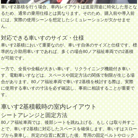
車いす2基積を行う場合、車内レイアウトは送迎用途に特化した形とな
るため、通常の乗用仕様とは異なります。そのため、購入前や導入前
には、実際の使用シーンを想定したシミュレーションが欠かせませ
ん。
対応できる車いすのサイズ・仕様
車いす2基積において重要なのが、車いす自体のサイズと仕様です。標
準的な介助用車いすであれば、多くの場合80ノア福祉車両での2基積
が可能です。
一方で、全長や全幅が大きい車いす、リクライニング機能付き車い
す、電動車いすなどは、スペースや固定方法の関係で制限が生じる場
合があります。80ノア福祉車両で車いす2基積を検討する際は、実際
に使用する車いすの寸法を必ず確認し、事前に相談することが重要で
す。
車いす2基積載時の室内レイアウト
シートアレンジと固定方法
80ノア福祉車両では、後部シートを跳ね上げる、もしくは取り外すこ
とで、車いす2基積に対応したスペースを確保します。車いすはスロー
プから乗車し、所定の位置に配置した後、専用の固定ベルトやロック