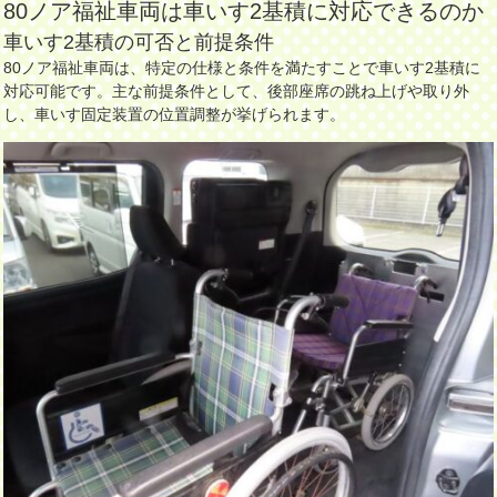
80ノア福祉車両は車いす2基積に対応できるのか
車いす2基積の可否と前提条件
80ノア福祉車両は、特定の仕様と条件を満たすことで車いす2基積に
対応可能です。主な前提条件として、後部座席の跳ね上げや取り外
し、車いす固定装置の位置調整が挙げられます。