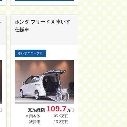
ト
ホンダ フリード
X 車いす
仕様車
車いすスロープ車
109.7
支払総額
円
万円
車両本体
95.9万円
諸費用
13.8万円