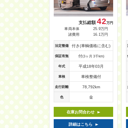
42
支払総額
万円
車両本体
25.9万円
諸費用
16.1万円
付き(車輌価格に含む)
法定整備
付
保証有無
(3ヶ月 3千km)
平成18年03月
年式
車検整備付
車検
78,792km
走行距離
金
色
在庫お問合わせ
詳細はこちら