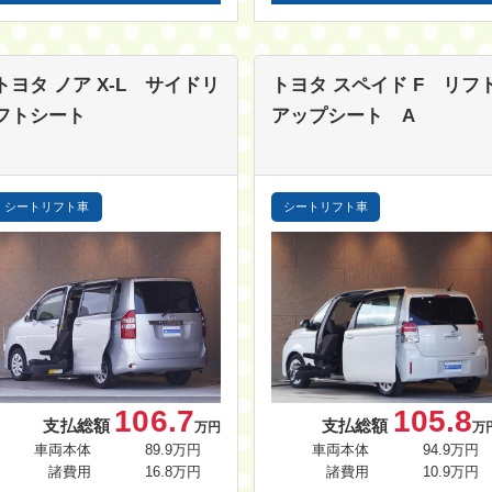
トヨタ ノア
X-L サイドリ
トヨタ スペイド
F リフ
フトシート
アップシート A
シートリフト車
シートリフト車
106.7
105.8
支払総額
支払総額
万円
万
車両本体
89.9万円
車両本体
94.9万円
諸費用
16.8万円
諸費用
10.9万円