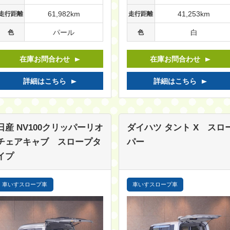
61,982km
41,253km
走行距離
走行距離
パール
白
色
色
在庫お問合わせ
在庫お問合わせ
詳細はこちら
詳細はこちら
日産 NV100クリッパーリオ
ダイハツ タント
X スロ
チェアキャブ スロープタ
パー
イプ
車いすスロープ車
車いすスロープ車