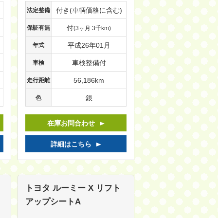
付き(車輌価格に含む)
法定整備
付
保証有無
(3ヶ月 3千km)
平成26年01月
年式
車検整備付
車検
56,186km
走行距離
銀
色
在庫お問合わせ
詳細はこちら
トヨタ ルーミー
X リフト
アップシートA