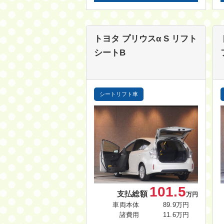
トヨタ プリウスα
S リフト
シートB
シートリフト車
101.5
支払総額
万円
車両本体
89.9万円
諸費用
11.6万円