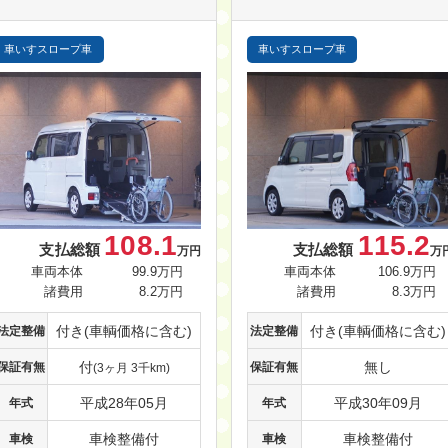
車いすスロープ車
車いすスロープ車
108.1
115.2
支払総額
支払総額
万円
万
車両本体
99.9万円
車両本体
106.9万円
諸費用
8.2万円
諸費用
8.3万円
付き(車輌価格に含む)
付き(車輌価格に含む)
法定整備
法定整備
付
無し
保証有無
保証有無
(3ヶ月 3千km)
平成28年05月
平成30年09月
年式
年式
車検整備付
車検整備付
車検
車検