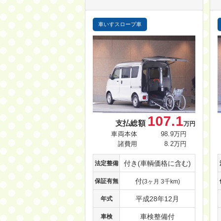
車いすスロープ車
107.1
支払総額
万円
車両本体
98.9万円
諸費用
8.2万円
付き(車輌価格に含む)
法定整備
付
保証有無
(3ヶ月 3千km)
平成28年12月
年式
車検整備付
車検