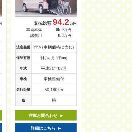
94.2
支払総額
円
万円
車両本体
85.9万円
諸費用
8.3万円
付き(車輌価格に含む)
法定整備
付
保証有無
(3ヶ月 3千km)
平成31年02月
年式
車検整備付
車検
50,180km
走行距離
桃
色
在庫お問合わせ
詳細はこちら