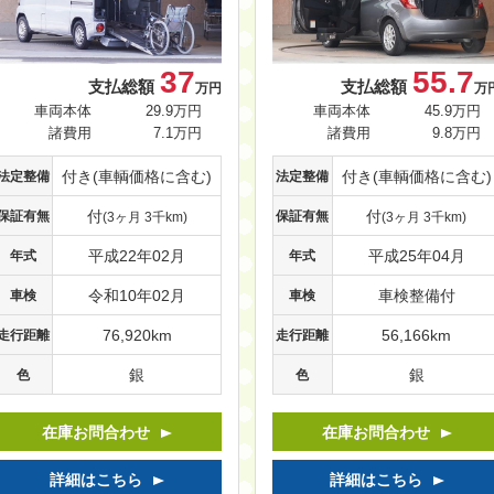
37
55.7
支払総額
支払総額
万円
万
車両本体
29.9万円
車両本体
45.9万円
諸費用
7.1万円
諸費用
9.8万円
付き(車輌価格に含む)
付き(車輌価格に含む)
法定整備
法定整備
付
付
保証有無
保証有無
(3ヶ月 3千km)
(3ヶ月 3千km)
平成22年02月
平成25年04月
年式
年式
令和10年02月
車検整備付
車検
車検
76,920km
56,166km
走行距離
走行距離
銀
銀
色
色
在庫お問合わせ
在庫お問合わせ
詳細はこちら
詳細はこちら