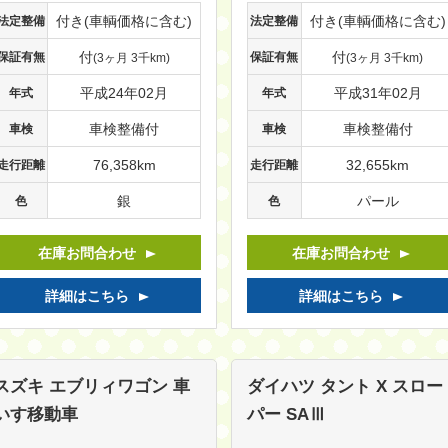
付き(車輌価格に含む)
付き(車輌価格に含む)
法定整備
法定整備
付
付
保証有無
保証有無
(3ヶ月 3千km)
(3ヶ月 3千km)
平成24年02月
平成31年02月
年式
年式
車検整備付
車検整備付
車検
車検
76,358km
32,655km
走行距離
走行距離
銀
パール
色
色
在庫お問合わせ
在庫お問合わせ
詳細はこちら
詳細はこちら
スズキ エブリィワゴン
車
ダイハツ タント
X スロー
いす移動車
パー SAⅢ