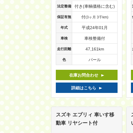
付き(車輌価格に含む)
法定整備
付
保証有無
(3ヶ月 3千km)
平成24年01月
年式
車検整備付
車検
47,161km
走行距離
パール
色
在庫お問合わせ
詳細はこちら
スズキ エブリィ
車いす移
動車 リヤシート付