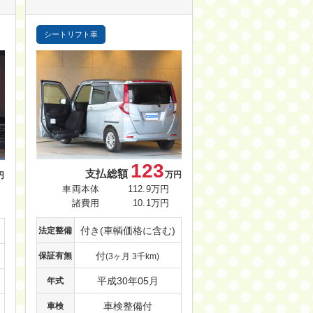
シートリフト車
123
支払総額
万円
円
車両本体
112.9万円
諸費用
10.1万円
付き(車輌価格に含む)
法定整備
付
保証有無
(3ヶ月 3千km)
平成30年05月
年式
車検整備付
車検