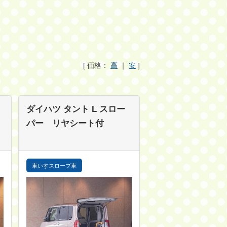
[ 価格：
高
｜
安
]
ダイハツ タント
L スロー
パー リヤシート付
車いすスロープ車