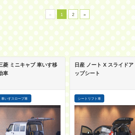
«
1
2
»
三菱 ミニキャブ
車いす移
日産 ノート
X スライドア
動車
ップシート
車いすスロープ車
シートリフト車