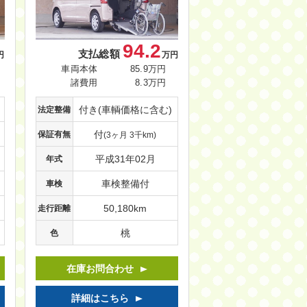
94.2
支払総額
円
万円
車両本体
85.9万円
諸費用
8.3万円
付き(車輌価格に含む)
法定整備
付
保証有無
(3ヶ月 3千km)
平成31年02月
年式
車検整備付
車検
50,180km
走行距離
桃
色
在庫お問合わせ
詳細はこちら