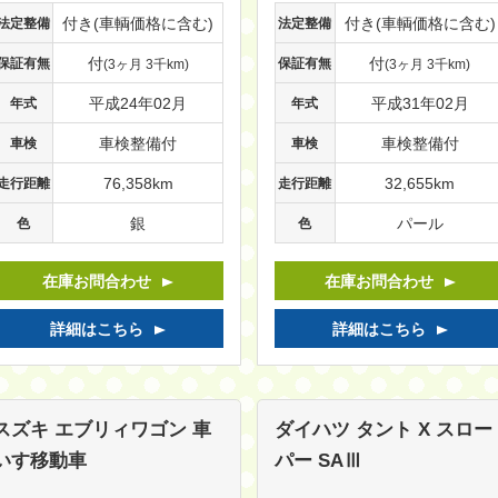
付き(車輌価格に含む)
付き(車輌価格に含む)
法定整備
法定整備
付
付
保証有無
保証有無
(3ヶ月 3千km)
(3ヶ月 3千km)
平成24年02月
平成31年02月
年式
年式
車検整備付
車検整備付
車検
車検
76,358km
32,655km
走行距離
走行距離
銀
パール
色
色
在庫お問合わせ
在庫お問合わせ
詳細はこちら
詳細はこちら
スズキ エブリィワゴン
車
ダイハツ タント
X スロー
いす移動車
パー SAⅢ