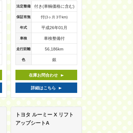
付き(車輌価格に含む)
法定整備
付
保証有無
(3ヶ月 3千km)
平成26年01月
年式
車検整備付
車検
56,186km
走行距離
銀
色
在庫お問合わせ
詳細はこちら
トヨタ ルーミー
X リフト
アップシートA