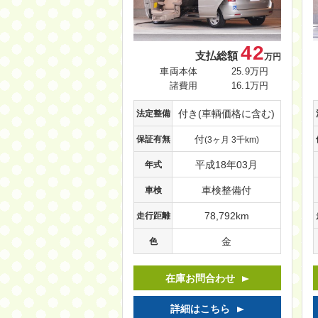
42
支払総額
万円
車両本体
25.9万円
諸費用
16.1万円
付き(車輌価格に含む)
法定整備
付
保証有無
(3ヶ月 3千km)
平成18年03月
年式
車検整備付
車検
78,792km
走行距離
金
色
在庫お問合わせ
詳細はこちら