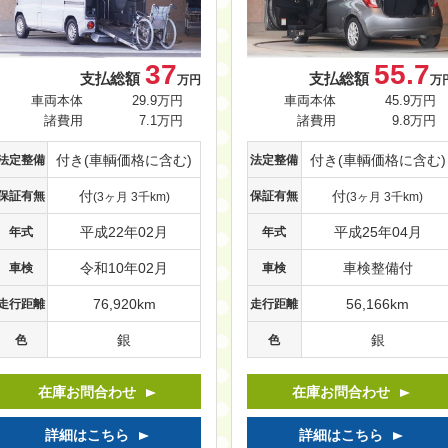
37
55.7
支払総額
支払総額
万円
万
車両本体
29.9万円
車両本体
45.9万円
諸費用
7.1万円
諸費用
9.8万円
付き(車輌価格に含む)
付き(車輌価格に含む)
法定整備
法定整備
付
付
保証有無
保証有無
(3ヶ月 3千km)
(3ヶ月 3千km)
平成22年02月
平成25年04月
年式
年式
令和10年02月
車検整備付
車検
車検
76,920km
56,166km
走行距離
走行距離
銀
銀
色
色
在庫お問合わせ
在庫お問合わせ
詳細はこちら
詳細はこちら