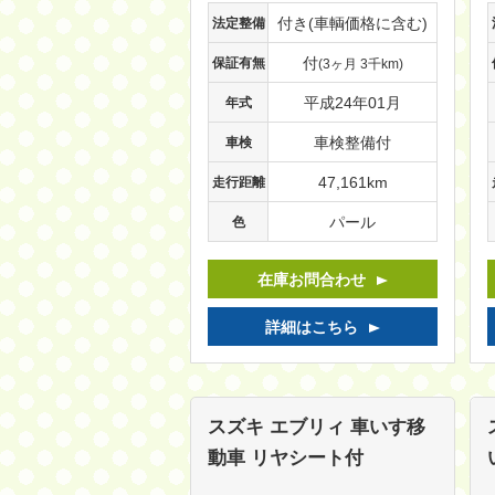
付き(車輌価格に含む)
法定整備
付
保証有無
(3ヶ月 3千km)
平成24年01月
年式
車検整備付
車検
47,161km
走行距離
パール
色
在庫お問合わせ
詳細はこちら
スズキ エブリィ
車いす移
動車 リヤシート付