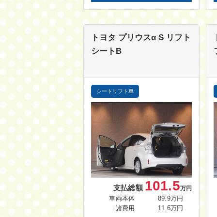
トヨタ プリウスα
S リフト
シートB
シートリフト車
101.5
支払総額
万円
車両本体
89.9万円
諸費用
11.6万円