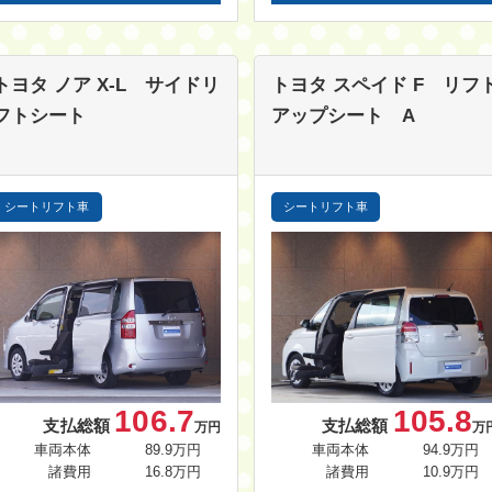
トヨタ ノア
X-L サイドリ
トヨタ スペイド
F リフ
フトシート
アップシート A
シートリフト車
シートリフト車
106.7
105.8
支払総額
支払総額
万円
万
車両本体
89.9万円
車両本体
94.9万円
諸費用
16.8万円
諸費用
10.9万円