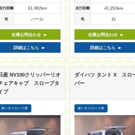
61,982km
41,253km
走行距離
走行距離
パール
白
色
色
在庫お問合わせ
在庫お問合わせ
詳細はこちら
詳細はこちら
日産 NV100クリッパーリオ
ダイハツ タント
X スロ
チェアキャブ スロープタ
パー
イプ
車いすスロープ車
車いすスロープ車