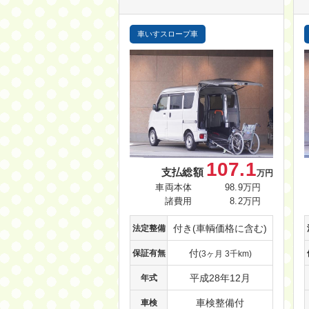
車いすスロープ車
107.1
支払総額
万円
車両本体
98.9万円
諸費用
8.2万円
付き(車輌価格に含む)
法定整備
付
保証有無
(3ヶ月 3千km)
平成28年12月
年式
車検整備付
車検