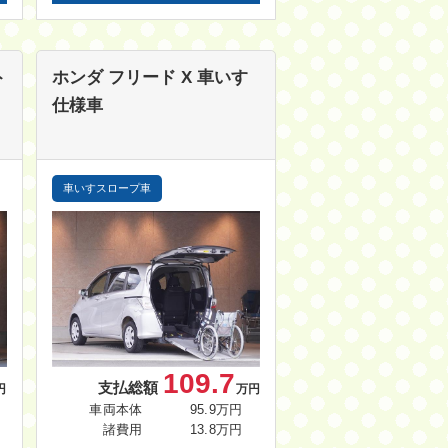
ト
ホンダ フリード
X 車いす
仕様車
車いすスロープ車
109.7
支払総額
円
万円
車両本体
95.9万円
諸費用
13.8万円