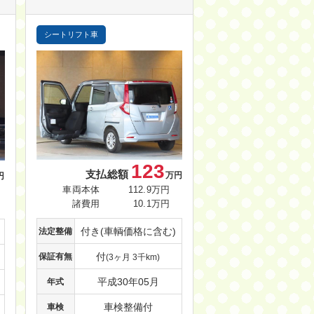
シートリフト車
123
支払総額
万円
円
車両本体
112.9万円
諸費用
10.1万円
付き(車輌価格に含む)
法定整備
付
保証有無
(3ヶ月 3千km)
平成30年05月
年式
車検整備付
車検