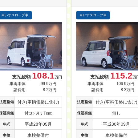
車いすスロープ車
車いすスロープ車
108.1
115.2
支払総額
支払総額
万円
万
車両本体
99.9万円
車両本体
106.9万円
諸費用
8.2万円
諸費用
8.3万円
付き(車輌価格に含む)
付き(車輌価格に含む)
法定整備
法定整備
付
無し
保証有無
保証有無
(3ヶ月 3千km)
平成28年05月
平成30年09月
年式
年式
車検整備付
車検整備付
車検
車検