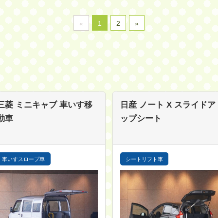
«
1
2
»
三菱 ミニキャブ
車いす移
日産 ノート
X スライドア
動車
ップシート
車いすスロープ車
シートリフト車