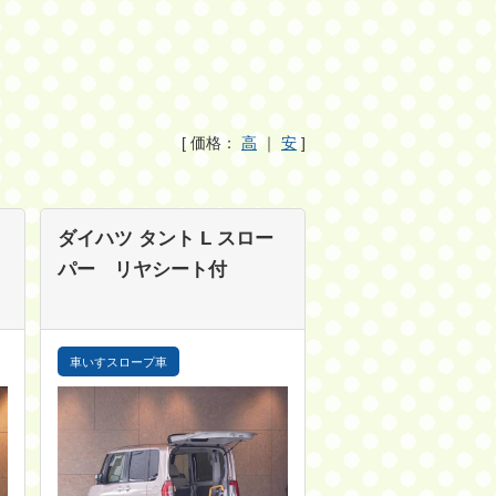
[ 価格：
高
｜
安
]
ダイハツ タント
L スロー
パー リヤシート付
車いすスロープ車